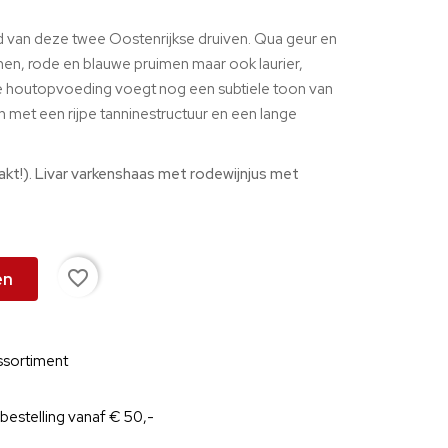
d van deze twee Oostenrijkse druiven. Qua geur en
en, rode en blauwe pruimen maar ook laurier,
e houtopvoeding voegt nog een subtiele toon van
n met een rijpe tanninestructuur en een lange
kt!). Livar varkenshaas met rodewijnjus met
favorite_border
en
ssortiment
 bestelling vanaf € 50,-