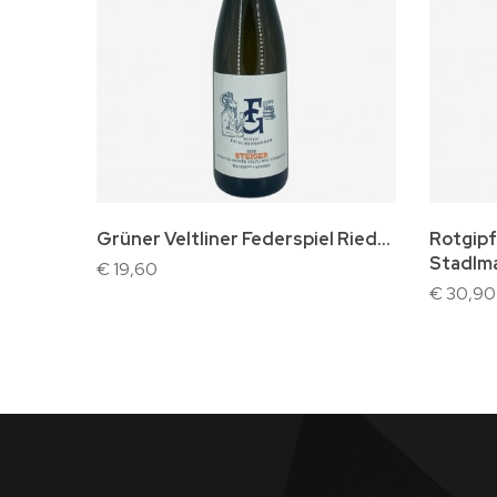
In winkelwagen
I
Grüner Veltliner Federspiel Ried...
Rotgipf
Stadlma
€ 19,60
€ 30,90