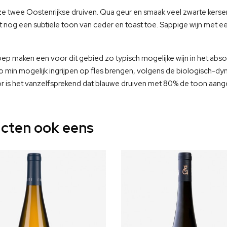
e twee Oostenrijkse druiven. Qua geur en smaak veel zwarte kersen
og een subtiele toon van ceder en toast toe. Sappige wijn met een
ep maken een voor dit gebied zo typisch mogelijke wijn in het abs
zo min mogelijk ingrijpen op fles brengen, volgens de biologisch-dy
oor is het vanzelfsprekend dat blauwe druiven met 80% de toon aan
cten ook eens