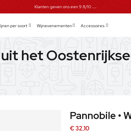
Klanten geven ons een 9.8/10
ijnen per soort
Wijnevenementen
Accessoires
uit het Oostenrijks
Pannobile • 
€ 32,10