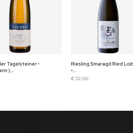
n winkelwagen
In winkelwagen
ler Tagelsteiner •
Riesling Smaragd Ried Lo
nn |...
•...
€ 32,00