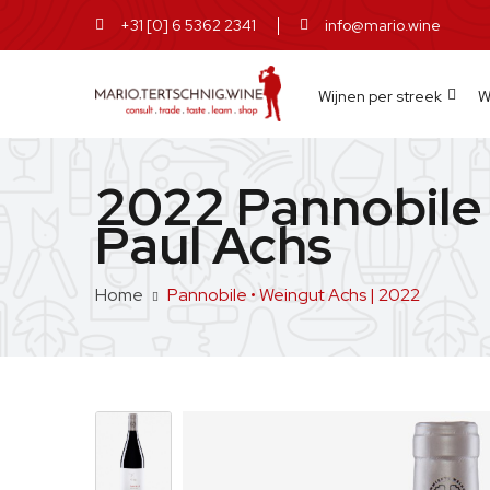
+31 [0] 6 5362 2341
info@mario.wine
Wijnen per streek
W
2022 Pannobile 
Paul Achs
Home
Pannobile • Weingut Achs | 2022