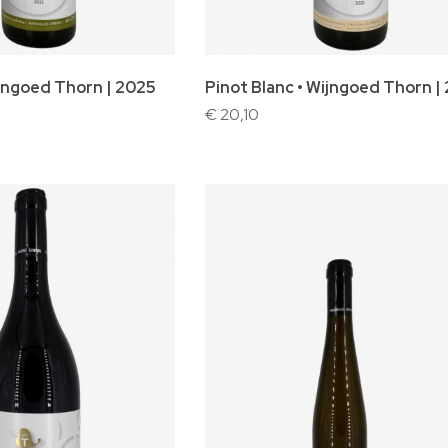
lwagen
In winkelwagen
ijngoed Thorn | 2025
Pinot Blanc • Wijngoed Thorn |
€ 20,10