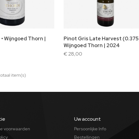
lwagen
In winkelwagen
 • Wijngoed Thorn |
Pinot Gris Late Harvest (0.375)
Wijngoed Thorn | 2024
€ 28,00
totaal item(s)
tie
Uw account
e voorwaarden
Persoonlijke Info
olicy
Bestellingen