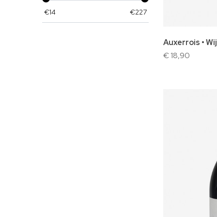
€
14
€
227
In winke
Auxerrois • W
€ 18,90