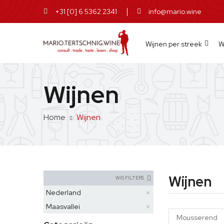
+31 [0] 6 5362 2341
info@mario.wine
Wijnen per streek
W
Wijnen
Home
Wijnen
Wijnen
WIS FILTERS
Nederland
Maasvallei
Mousserend