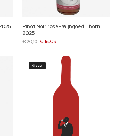
In winkelwagen
 2025
Pinot Noir rosé • Wijngoed Thorn |
2025
€ 18,09
€ 20,10
Nieuw