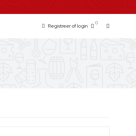
0
Registreer of login