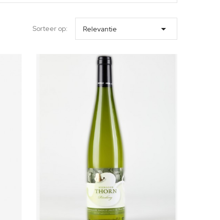

Sorteer op:
Relevantie
In winkelwagen