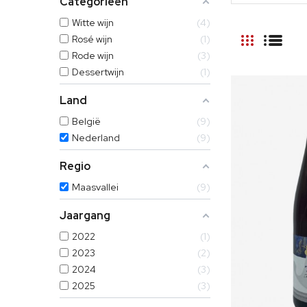
Categorieën
Witte wijn
4
Rosé wijn
1
Rode wijn
3
Dessertwijn
1
Land
België
9
Nederland
9
Regio
Maasvallei
9
Jaargang
2022
1
2023
2
2024
3
2025
3
In winke