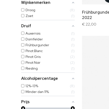
Wijnkenmerken
Droog
8
Frühburgunder
Zoet
1
2022
€ 22,00
Druif
Auxerrois
1
Dornfelder
1
Frühburgunder
1
Pinot Blanc
1
Pinot Gris
2
Pinot Noir
2
Riesling
1
Alcoholpercentage
12%-13%
8
Minder dan 11%
1
Prijs