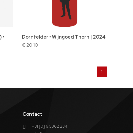
In winkelwagen
 •
Dornfelder • Wijngoed Thorn | 2024
€ 20,10
1
Contact
+31 [0] 6 5362 2341