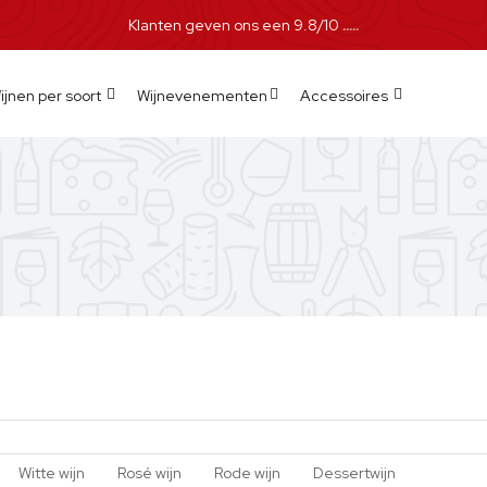
Klanten geven ons een 9.8/10
ijnen per soort
Wijnevenementen
Accessoires
Witte wijn
Rosé wijn
Rode wijn
Dessertwijn