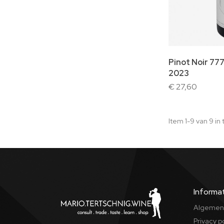
In winke
Pinot Noir 777
2023
€ 27,60
Item 1-9 van 9 in 
Informa
Algemen
Privacy p